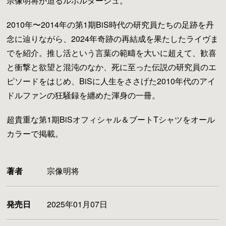
宗像明将が迫るルポルタージュ。
2010年〜2014年の第1期BiS時代の研究員たちの足跡を丹
念に辿りながら、2024年奇跡の再結成を果たしたライヴま
でを紹介。推し活という言葉の範疇を大いに超えて、歓喜
と衝撃と欲望と混沌のなか、死に至った伝説の研究員のエ
ピソードをはじめ、BiSに人生をささげた2010年代のアイ
ドルファンの狂騒録を纏めた渾身の一冊。
超貴重な第1期BiSオフィシャル＆ブートTシャツをオール
カラーで掲載。
著者
宗像明将
発売日
2025年01月07日