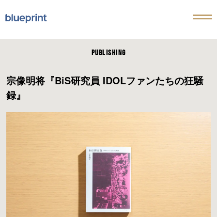
PUBLISHING
宗像明将『BiS研究員 IDOLファンたちの狂騒
録』