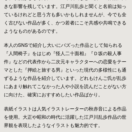
きな影響を残しています。江戸川乱歩と聞くと名前は知っ
ているけれどと思う方も多いかもしれませんが、今でも全
く古びない作品が多く、かつ若者にこそ共感や共鳴できる
ようなものがあるのです。
本人のSNSで紹介し大いにバズった作品として知られる
『人間椅子』をはじめ『怪人二十面相』『Ｄ坂の殺人事
件』などの代表作から二次元キャラクターへの恋愛をテー
マとした『押絵と旅する男』といった現代の多様性にも通
ずるような作品を紹介しています。どれもけんご氏が乱歩
にあまり触れてこなかった人や小説を読んだことがない方
に向けた、確実におすすめしたい作品ばかり。
表紙イラストは人気イラストレーターの秋赤音による作品
を使用。大正や昭和の時代に活躍した江戸川乱歩作品の世
界観を表現したようなイラストも魅力的です。