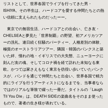
リストとして、世界各国でライブを行ってきた男・
ISHIYA。その半生は、ハードコアを愛する仲間たちとの熱
い信頼に支えられたものだったーー。
東京での無宿生活、ハードコアとの出会い、亡き友・
CHELSEAと夢見た「世界制覇」の野望、初アメリカツア
ーの洗礼、連日続く狂騒のパーティー、人種差別の体験、
極貧のオーストラリアツアー、隣国・韓国のパンクスと築
いた絆、憧れの地・イギリスでの大失態、ニューヨークに
刻んだ友の魂、そしてコロナ禍を経て訪れた未知なる東
欧。かつては家さえもなく東京を彷徨い歩いていたパンク
スが、バンドを通じて仲間たちと出会い、世界各国で精力
的にライブを行うアーティストになるまでを、当事者なら
ではのリアルな筆致で綴った一冊だ。タイトルの「Laugh
Til You Die」は、DEATH SIDEの楽曲名をそのまま使った
もので、著者の生き様が表れている。