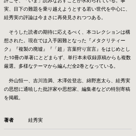
評こそ、「いま」読みなおすことが求められている。事
実、目下の難題を乗り越えようとする若い世代を中心に、
絓秀実の評論は今まさに再発見されつつある。
そうした読者の期待に応えるべく、本コレクションは構
想された。現在では入手困難となった『メタクリティー
ク』『複製の廃墟』『「超」言葉狩り宣言』をはじめとし
た10冊の単著にとどまらず、単行本未収録原稿からも複数
厳選。多様なテーマから編んだ全2巻となっている。
外山恒一、吉川浩満、木澤佐登志、綿野恵太ら、絓秀実
の思想に通暁した批評家や思想家、編集者などの特別寄稿
を掲載。
著者
絓秀実