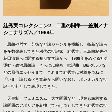
絓秀実コレクション2 二重の闘争──差別／ナ
ショナリズム／1968年
思想や哲学、芸術など諸ジャンルを横断し、斬新な論考
を多数発表してきた稀代の批評家、絓秀実。三島由紀夫や
花田清輝らに関する初期文学論から、1968年をめぐる社会
運動・政治思想論、さらには映画、歌謡曲、B級グルメな
どの風俗エッセイまで、これまで絓秀実は対象をつねに
「いま」論じるべき意義から問いなおし、ポレミカルな批
評＝批判として表現してきた。
天皇制、フェミニズム、大学問題など、現在も紛糾する
諸問題のアポリアを剔抉（てっけつ）してきた絓秀実の批