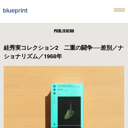
PUBLISHING
絓秀実コレクション2 二重の闘争──差別／ナ
ショナリズム／1968年